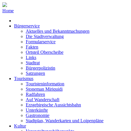
Home
Bürgerservice
Aktuelles und Bekanntmachungen
Die Stadtverwaltung
Formularservice
Fakten
Ortsteil Oberscheibe
Links
Stadtrat
Bürgerpolizistin
Satzungen
Tourismus
Touristeninformation
Stoneman Miriquidi
Radfahren
Auf Wanderschaft
Erzgebirgische Aussichtsbahn
Unterkünfte
Gastronomie
Stadtplan, Wanderkarten und Loipenpläne
Kultur